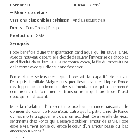
Format :
HD
Durée :
21x45’
Moins de détails
Versions disponibles :
Philippin | Anglais (sous titres)
Droits :
Tous Droits | Europe
Production :
GMA
Synopsis
Hope bénéficie d’une transplantation cardiaque qui lui sauve la vie.
Avec ce nouveau départ, elle décide de sauver l'entreprise de chocolat
en difficulté de sa famille. Elle rencontre Ponce, le fils du propriétaire
de la ferme avec qui elle souhaite s’associer.
Ponce doute sérieusement que Hope ait la capacité de sauver
l’entreprise familiale. Malgré leurs querelles incessantes, Hope et Ponce
développent inconsciemment des sentiments et ce qui a commencé
comme une relation amère se transforme en quelque chose d'aussi
doux que du chocolat.
Mais la révélation d’un secret menace leur romance naissante : le
donneur du cœur de Hope n’était autre que la petite amie de Ponce
qui est morte tragiquement dans un accident. Cela réveille de vieux
sentiments chez Ponce qui a essayé d'oublier l'amour de sa vie. Hope
est-elle vraiment éprise ou est-ce le cœur d'un amour passé qui bat
encore pour Ponce ?