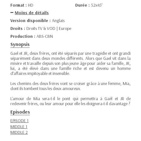
Format :
HD
Durée :
52x45’
Moins de détails
Version disponible :
Anglais
Droits :
Droits TV & VOD | Europe
Production :
ABS-CBN
Synopsis
Gael et JR, deux frères, ont été séparés par une tragédie et ont grandi
séparément dans deux mondes différents. Alors que Gael vit dans la
misère et travaille depuis son plus jeune âge pour aider sa famille, JR,
lui, a été élevé dans une famille riche et est devenu un homme
d’affaires impitoyable et insensible.
Les chemins des deux frères vont se croiser grâce à une femme, Mia,
dont ils tombent tous les deux amoureux.
L'amour de Mia sera-t-il le pont qui permettra à Gaël et JR de
redevenir frères, ou leur amour pour elle les éloignera-t-il davantage ?
Episodes
EPISODE 1
MIDDLE 1
MIDDLE 2