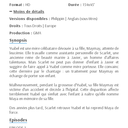
Format :
HD
Durée :
154x45’
Moins de détails
Versions disponibles :
Philippin | Anglais (sous titres)
Droits :
Tous Droits | Europe
Production :
GMA
Synopsis
Ysabel est une mère célibataire dévouée à sa fille, Maymay, atteinte de
leucémie. Elle travaille comme assistante personnelle de Scarlet, une
ancienne reine de beauté mariée à Javier, un homme d’affaires
talentueux. Mais Scarlet ne peut pas donner d’enfant à Javier et
suggère de faire appel à Ysabel comme mère porteuse. Elle convainc
cette dernière par le chantage : un traitement pour Maymay en
échange de porter son enfant.
Malheureusement, pendant la grossesse d'Ysabel, sa fille Maymay est
victime d’un accident et décède à l’hôpital. Cette disparition affecte
terriblement Ysabel qui s'enfuit avec l’enfant à naître qu’elle nomme
Maya en mémoire de sa fille.
Des années plus tard, Scarlet retrouve Ysabel et lui reprend Maya de
force.
Episodes
EPISODE 1