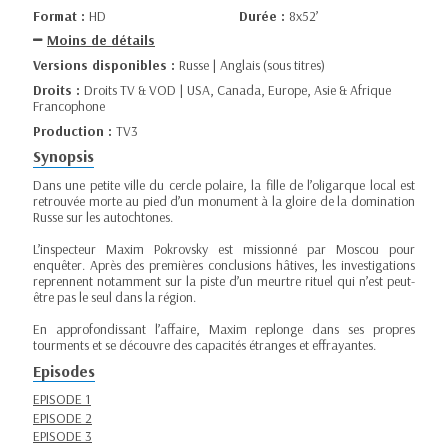
Format :
HD
Durée :
8x52’
Moins de détails
Versions disponibles :
Russe | Anglais (sous titres)
Droits :
Droits TV & VOD | USA, Canada, Europe, Asie & Afrique
Francophone
Production :
TV3
Synopsis
Dans une petite ville du cercle polaire, la fille de l’oligarque local est
retrouvée morte au pied d’un monument à la gloire de la domination
Russe sur les autochtones.
L’inspecteur Maxim Pokrovsky est missionné par Moscou pour
enquêter. Après des premières conclusions hâtives, les investigations
reprennent notamment sur la piste d’un meurtre rituel qui n’est peut-
être pas le seul dans la région.
En approfondissant l’affaire, Maxim replonge dans ses propres
tourments et se découvre des capacités étranges et effrayantes.
Episodes
EPISODE 1
EPISODE 2
EPISODE 3