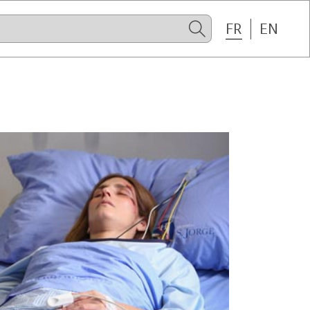
FR
EN