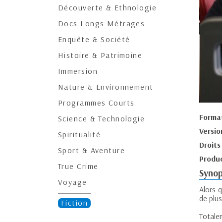
Découverte & Ethnologie
Docs Longs Métrages
Enquête & Société
Histoire & Patrimoine
Immersion
Nature & Environnement
Programmes Courts
Forma
Science & Technologie
Versio
Spiritualité
Droits
Sport & Aventure
Produc
True Crime
Synop
Voyage
Alors 
de plu
Fiction
Totalem