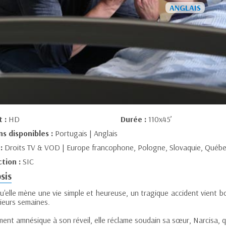
t :
HD
Durée :
110x45’
ns disponibles :
Portugais | Anglais
 :
Droits TV & VOD | Europe francophone, Pologne, Slovaquie, Québ
tion :
SIC
sis
qu'elle mène une vie simple et heureuse, un tragique accident vient 
sieurs semaines.
ent amnésique à son réveil, elle réclame soudain sa sœur, Narcisa, q