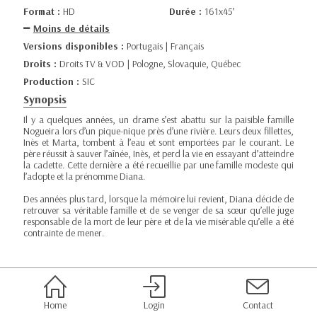
Format :
HD
Durée :
161x45’
Moins de détails
Versions disponibles :
Portugais | Français
Droits :
Droits TV & VOD | Pologne, Slovaquie, Québec
Production :
SIC
Synopsis
Il y a quelques années, un drame s’est abattu sur la paisible famille
Nogueira lors d’un pique-nique près d’une rivière. Leurs deux fillettes,
Inès et Marta, tombent à l’eau et sont emportées par le courant. Le
père réussit à sauver l’aînée, Inès, et perd la vie en essayant d’atteindre
la cadette. Cette dernière a été recueillie par une famille modeste qui
l’adopte et la prénomme Diana.
Des années plus tard, lorsque la mémoire lui revient, Diana décide de
retrouver sa véritable famille et de se venger de sa sœur qu’elle juge
responsable de la mort de leur père et de la vie misérable qu’elle a été
contrainte de mener.
Home
Login
Contact