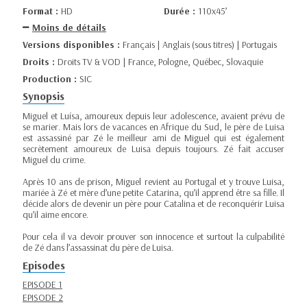
Format :
HD
Durée :
110x45’
Moins de détails
Versions disponibles :
Français | Anglais (sous titres) | Portugais
Droits :
Droits TV & VOD | France, Pologne, Québec, Slovaquie
Production :
SIC
Synopsis
Miguel et Luísa, amoureux depuis leur adolescence, avaient prévu de
se marier. Mais lors de vacances en Afrique du Sud, le père de Luisa
est assassiné par Zé le meilleur ami de Miguel qui est également
secrètement amoureux de Luisa depuis toujours. Zé fait accuser
Miguel du crime.
Après 10 ans de prison, Miguel revient au Portugal et y trouve Luisa,
mariée à Zé et mère d’une petite Catarina, qu’il apprend être sa fille. Il
décide alors de devenir un père pour Catalina et de reconquérir Luisa
qu’il aime encore.
Pour cela il va devoir prouver son innocence et surtout la culpabilité
de Zé dans l’assassinat du père de Luisa.
Episodes
EPISODE 1
EPISODE 2