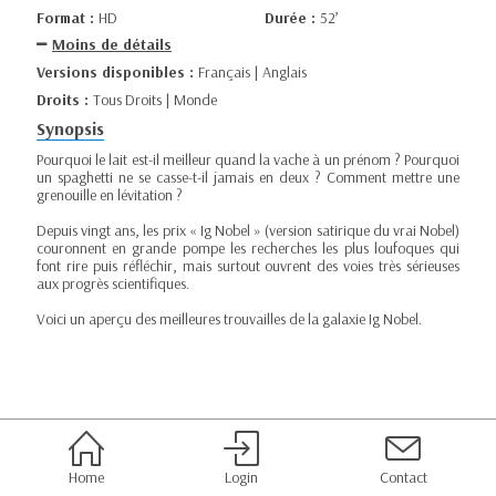
Format :
HD
Durée :
52’
Moins de détails
Versions disponibles :
Français | Anglais
Droits :
Tous Droits | Monde
Synopsis
Pourquoi le lait est-il meilleur quand la vache à un prénom ? Pourquoi
un spaghetti ne se casse-t-il jamais en deux ? Comment mettre une
grenouille en lévitation ?
Depuis vingt ans, les prix « Ig Nobel » (version satirique du vrai Nobel)
couronnent en grande pompe les recherches les plus loufoques qui
font rire puis réfléchir, mais surtout ouvrent des voies très sérieuses
aux progrès scientifiques.
Voici un aperçu des meilleures trouvailles de la galaxie Ig Nobel.
Home
Login
Contact