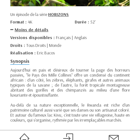
Un épisode de la série
HORIZONS
Format :
4K
Durée :
52’
Moins de détails
Versions disponibles :
Français | Anglais
Droits :
Tous Droits | Monde
Réalisation :
Eric Bacos
Synopsis
Aujourd'hui en paix et désireux de tourner la page des horreurs
passées, "le Pays des Mille Collines" offre un condensé du continent
africain : d'un côté, les zèbres, éléphants, girafes et autres animaux
typiques de la savane ; de l'autre, la forêt tropicale montagneuse
abritant des gorilles et des chimpanzés au milieu d'une flore
luxuriante et époustouflante.
Au-delà de sa nature exceptionnelle, le Rwanda est riche d'un
patrimoine culturel aussi varié que ses danses ou son artisanat coloré.
Et autour du fameux lac Kivu, c'est toute une vie villageoise, haute en
couleurs, qui s'organise, rythmée par les irremplaçables marchés.