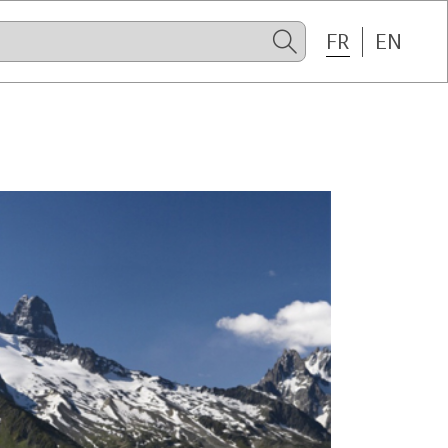
FR
EN