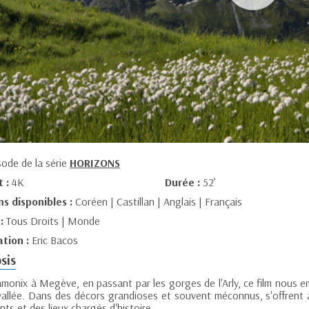
sode de la série
HORIZONS
t :
4K
Durée :
52’
ns disponibles :
Coréen | Castillan | Anglais | Français
 :
Tous Droits | Monde
ation :
Eric Bacos
sis
monix à Megève, en passant par les gorges de l'Arly, ce film nous
vallée. Dans des décors grandioses et souvent méconnus, s'offrent
ts et des lieux chargés d'histoire.