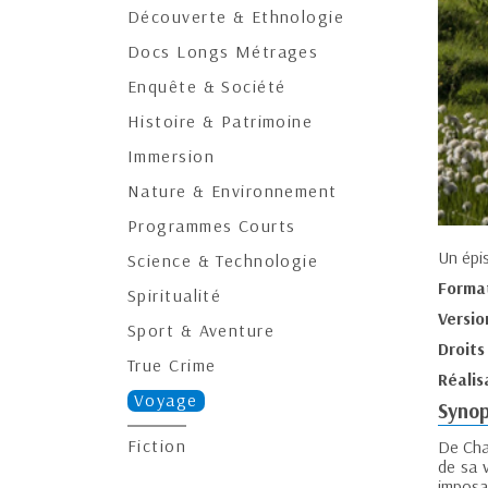
Découverte & Ethnologie
Docs Longs Métrages
Enquête & Société
Histoire & Patrimoine
Immersion
Nature & Environnement
Programmes Courts
Un épi
Science & Technologie
Forma
Spiritualité
Versio
Sport & Aventure
Droits
True Crime
Réalis
Voyage
Synop
Fiction
De Cha
de sa 
imposan