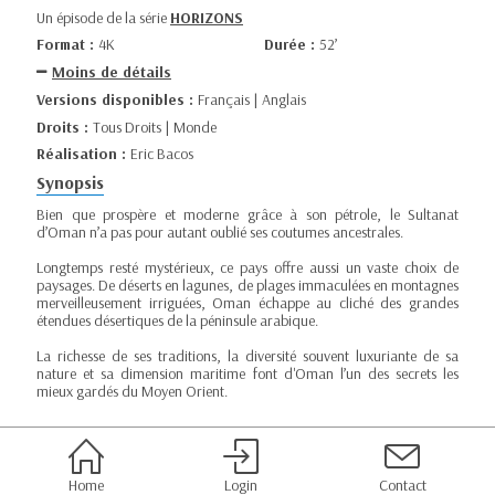
Un épisode de la série
HORIZONS
Format :
4K
Durée :
52’
Moins de détails
Versions disponibles :
Français | Anglais
Droits :
Tous Droits | Monde
Réalisation :
Eric Bacos
Synopsis
Bien que prospère et moderne grâce à son pétrole, le Sultanat
d’Oman n’a pas pour autant oublié ses coutumes ancestrales.
Longtemps resté mystérieux, ce pays offre aussi un vaste choix de
paysages. De déserts en lagunes, de plages immaculées en montagnes
merveilleusement irriguées, Oman échappe au cliché des grandes
étendues désertiques de la péninsule arabique.
La richesse de ses traditions, la diversité souvent luxuriante de sa
nature et sa dimension maritime font d'Oman l’un des secrets les
mieux gardés du Moyen Orient.
Home
Login
Contact