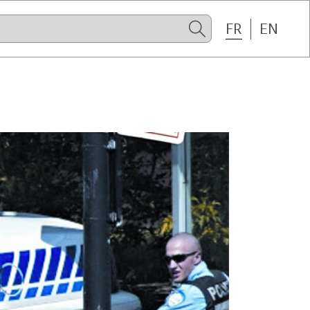
FR
EN