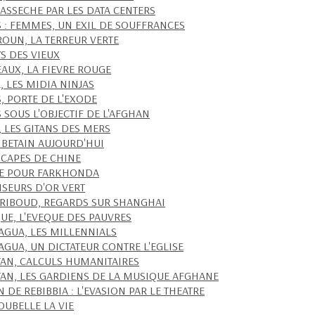
 ASSECHE PAR LES DATA CENTERS
S : FEMMES, UN EXIL DE SOUFFRANCES
OUN, LA TERREUR VERTE
YS DES VIEUX
AUX, LA FIEVRE ROUGE
, LES MIDIA NINJAS
, PORTE DE L'EXODE
 SOUS L'OBJECTIF DE L'AFGHAN
, LES GITANS DES MERS
TIBETAIN AUJOURD'HUI
CAPES DE CHINE
CE POUR FARKHONDA
ISEURS D'OR VERT
RIBOUD, REGARDS SUR SHANGHAI
UE, L'EVEQUE DES PAUVRES
AGUA, LES MILLENNIALS
AGUA, UN DICTATEUR CONTRE L'EGLISE
TAN, CALCULS HUMANITAIRES
TAN, LES GARDIENS DE LA MUSIQUE AFGHANE
 DE REBIBBIA : L'EVASION PAR LE THEATRE
OUBELLE LA VIE