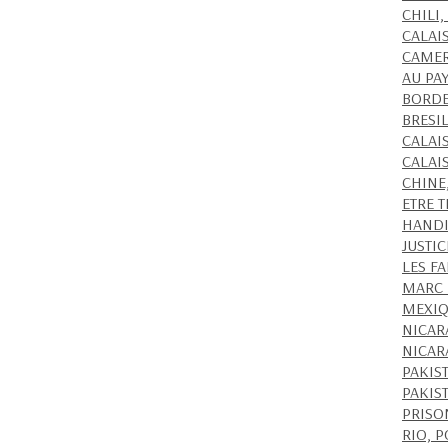
CHILI,
CALAI
CAMER
AU PA
BORDE
BRESIL
CALAIS
CALAIS
CHINE
ETRE 
HANDI
JUSTI
LES FA
MARC 
MEXIQ
NICAR
NICAR
PAKIS
PAKIS
PRISON
RIO, P