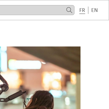
FR
EN