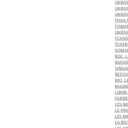
UKRAI
UKRAI
UKRAI
THAIL
TIANJ
UKRAI
TCHAD
TCHER
SOMAL
RDC, L
RUSSI
SINGA
RETOU
RIO, 
MAURI
LIBAN
QUEBE
LES M
LE PR
LES M
LA BI