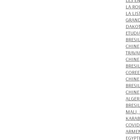
LES E
LA RO
LA LIS
GRAND
DAKOT
ETUDI
BRESIL
CHINE
TRAVA
CHINE
BRESI
COREE
CHINE
BRESI
CHINE
ALGER
BRESIL
MALI,
KARAB
COVID
ARMEN
EGYPT