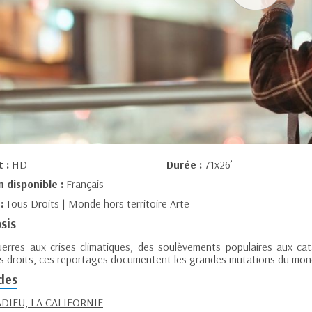
t :
HD
Durée :
71x26’
n disponible :
Français
 :
Tous Droits | Monde hors territoire Arte
sis
erres aux crises climatiques, des soulèvements populaires aux cata
es droits, ces reportages documentent les grandes mutations du mo
des
ADIEU, LA CALIFORNIE