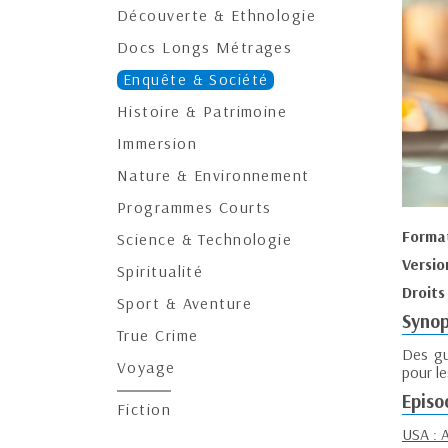
Découverte & Ethnologie
Docs Longs Métrages
Enquête & Société
Histoire & Patrimoine
Immersion
Nature & Environnement
Programmes Courts
Forma
Science & Technologie
Versio
Spiritualité
Droits
Sport & Aventure
Synop
True Crime
Des gu
Voyage
pour l
Episo
Fiction
USA : 