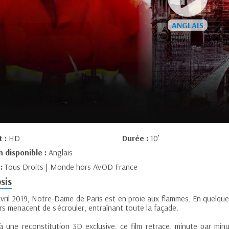
t :
HD
Durée :
10’
n disponible :
Anglais
 :
Tous Droits | Monde hors AVOD France
sis
vril 2019, Notre-Dame de Paris est en proie aux flammes. En quelques 
rs menacent de s'écrouler, entraînant toute la façade.
à une reconstitution 3D exclusive, ce film retrace, minute par minu