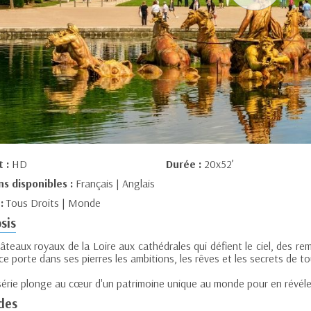
t :
HD
Durée :
20x52’
ns disponibles :
Français | Anglais
 :
Tous Droits | Monde
sis
âteaux royaux de la Loire aux cathédrales qui défient le ciel, des r
ce porte dans ses pierres les ambitions, les rêves et les secrets de tou
série plonge au cœur d'un patrimoine unique au monde pour en révéle
des