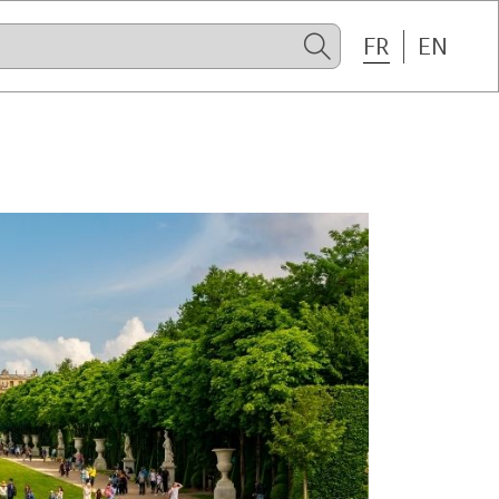
FR
EN