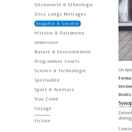
Découverte & Ethnologie
Docs Longs Métrages
Enquête & Société
Histoire & Patrimoine
Immersion
Nature & Environnement
Programmes Courts
Un épi
Science & Technologie
Forma
Spiritualité
Versio
Sport & Aventure
Droits
True Crime
Synop
Voyage
Détente
démogr
Fiction
Concou