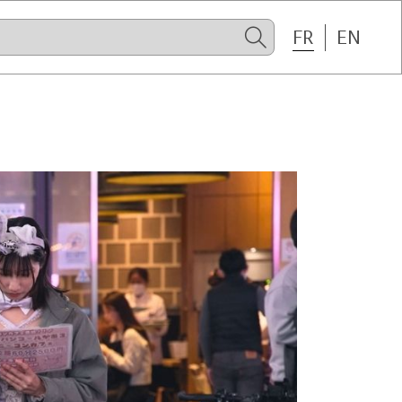
FR
EN