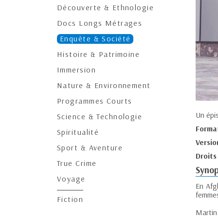
Découverte & Ethnologie
Docs Longs Métrages
Enquête & Société
Histoire & Patrimoine
Immersion
Nature & Environnement
Programmes Courts
Un épi
Science & Technologie
Forma
Spiritualité
Versio
Sport & Aventure
Droits
True Crime
Synop
Voyage
En Afg
femmes
Fiction
Martin 