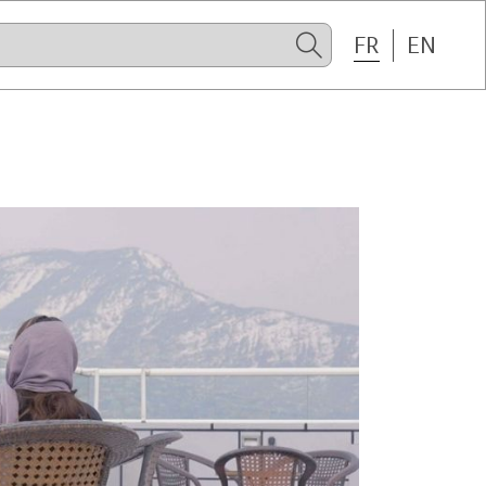
FR
EN