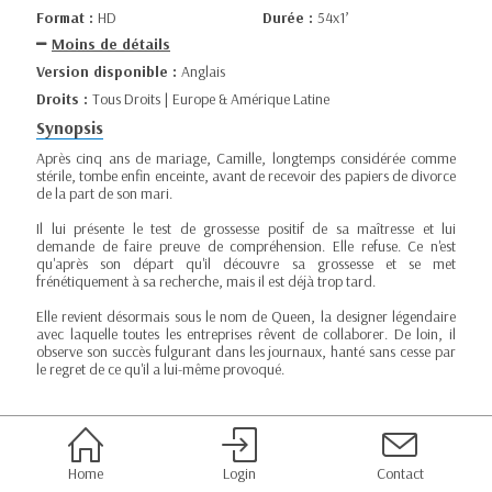
Format :
HD
Durée :
54x1’
Moins de détails
Version disponible :
Anglais
Droits :
Tous Droits | Europe & Amérique Latine
Synopsis
Après cinq ans de mariage, Camille, longtemps considérée comme
stérile, tombe enfin enceinte, avant de recevoir des papiers de divorce
de la part de son mari.
Il lui présente le test de grossesse positif de sa maîtresse et lui
demande de faire preuve de compréhension. Elle refuse. Ce n'est
qu'après son départ qu'il découvre sa grossesse et se met
frénétiquement à sa recherche, mais il est déjà trop tard.
Elle revient désormais sous le nom de Queen, la designer légendaire
avec laquelle toutes les entreprises rêvent de collaborer. De loin, il
observe son succès fulgurant dans les journaux, hanté sans cesse par
le regret de ce qu'il a lui-même provoqué.
Home
Login
Contact