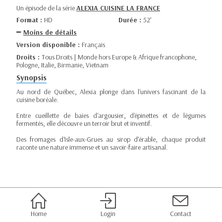
Un épisode de la série
ALEXIA CUISINE LA FRANCE
Format :
HD
Durée :
52’
Moins de détails
Version disponible :
Français
Droits :
Tous Droits | Monde hors Europe & Afrique francophone,
Pologne, Italie, Birmanie, Vietnam
Synopsis
Au nord de Québec, Alexia plonge dans l'univers fascinant de la
cuisine boréale.
Entre cueillette de baies d'argousier, d'épinettes et de légumes
fermentés, elle découvre un terroir brut et inventif.
Des fromages d'Isle-aux-Grues au sirop d’érable, chaque produit
raconte une nature immense et un savoir-faire artisanal.
Home
Login
Contact