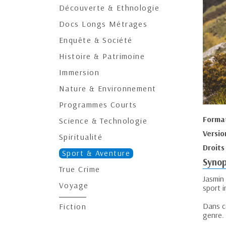
Découverte & Ethnologie
Docs Longs Métrages
Enquête & Société
Histoire & Patrimoine
Immersion
Nature & Environnement
Programmes Courts
Forma
Science & Technologie
Versio
Spiritualité
Droits
Sport & Aventure
Synop
True Crime
Jasmin
Voyage
sport 
Dans ce
Fiction
genre.