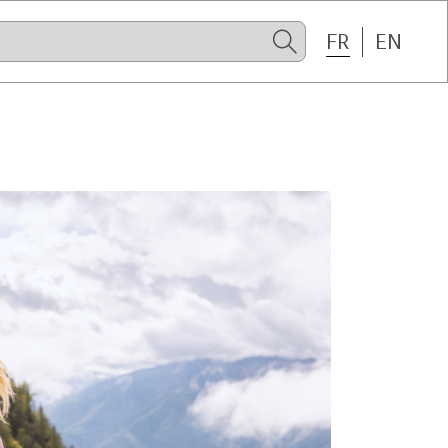
FR
EN