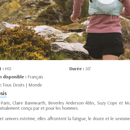
t :
HD
Durée :
30’
n disponible :
Français
 :
Tous Droits | Monde
sis
 Paris, Claire Bannwarth, Beverley Anderson-Abbs, Suzy Cope et Magg
initialement conçu par et pour les hommes.
t univers extrême, elles affrontent la fatigue, le doute et le sexism