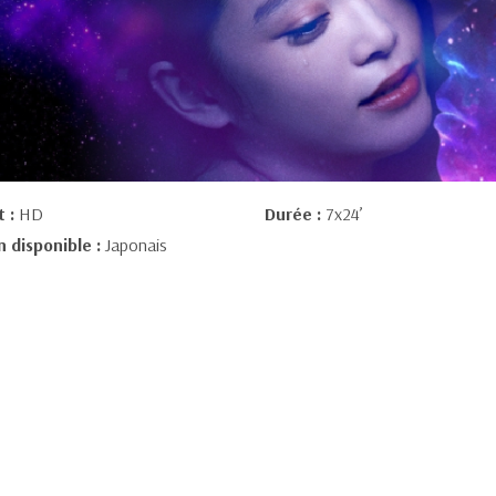
t :
HD
Durée :
7x24’
n disponible :
Japonais