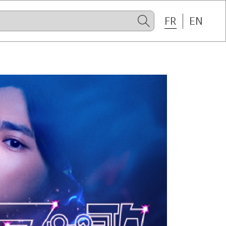
FR
EN