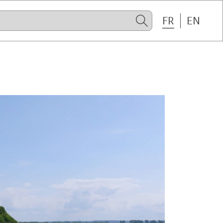
FR
EN