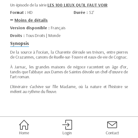
Un épisode de la série
LES 100 LIEUX QU'IL FAUT VOIR
Format :
HD
Durée :
52’
Moins de détails
Version disponible :
Français
Droits :
Tous Droits | Monde
Synopsis
De la source à l’océan, la Charente déroule ses trésors, entre pierres
de Crazannes, canons de Ruelle-sur-Touvre et eaux-de-vie de Cognac.
À Jarnac, les grandes maisons de négoce racontent un âge d’or,
tandis que l’abbaye aux Dames de Saintes dévoile un chef-d’œuvre de
l’art roman.
L’itinéraire s’achève sur l’île Madame, où la nature et l’histoire se
mêlent au rythme du fleuve.
Home
Login
Contact