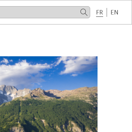
FR
EN