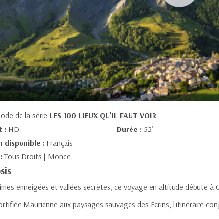
sode de la série
LES 100 LIEUX QU'IL FAUT VOIR
t :
HD
Durée :
52’
n disponible :
Français
 :
Tous Droits | Monde
sis
cimes enneigées et vallées secrètes, ce voyage en altitude débute à
fortifiée Maurienne aux paysages sauvages des Écrins, l’itinéraire c