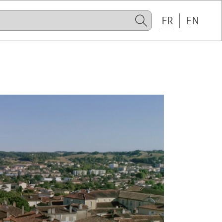
FR
EN