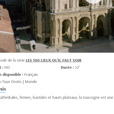
sode de la série
LES 100 LIEUX QU'IL FAUT VOIR
t :
HD
Durée :
52’
n disponible :
Français
 :
Tous Droits | Monde
sis
athédrales, fermes, bastides et hauts plateaux, la Gascogne est une t