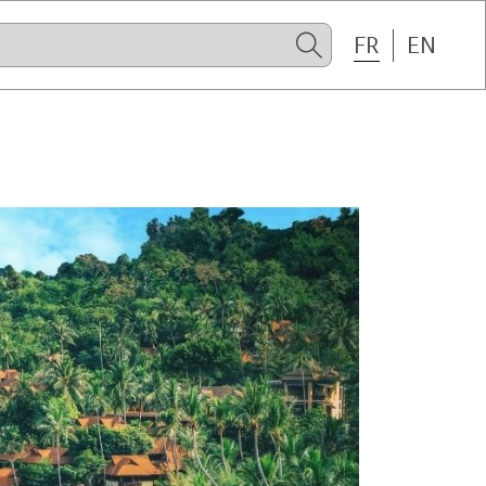
FR
EN