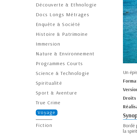
Découverte & Ethnologie
Docs Longs Métrages
Enquête & Société
Histoire & Patrimoine
Immersion
Nature & Environnement
Programmes Courts
Un épi
Science & Technologie
Forma
Spiritualité
Versio
Sport & Aventure
Droits
True Crime
Réalis
Voyage
Synop
Fiction
Bordé p
la spir