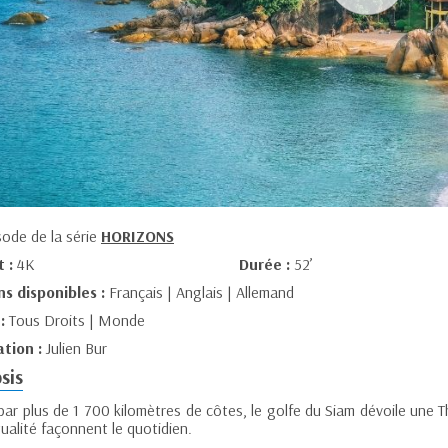
sode de la série
HORIZONS
t :
4K
Durée :
52’
ns disponibles :
Français | Anglais | Allemand
 :
Tous Droits | Monde
ation :
Julien Bur
sis
ar plus de 1 700 kilomètres de côtes, le golfe du Siam dévoile une Th
itualité façonnent le quotidien.