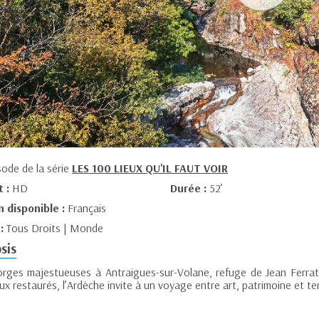
sode de la série
LES 100 LIEUX QU'IL FAUT VOIR
t :
HD
Durée :
52’
n disponible :
Français
 :
Tous Droits | Monde
sis
rges majestueuses à Antraigues-sur-Volane, refuge de Jean Ferrat,
x restaurés, l’Ardèche invite à un voyage entre art, patrimoine et ter