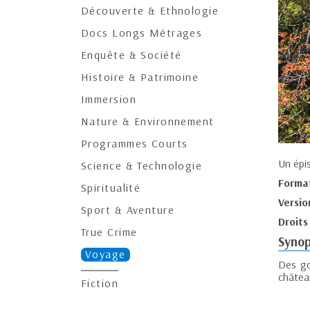
Découverte & Ethnologie
Docs Longs Métrages
Enquête & Société
Histoire & Patrimoine
Immersion
Nature & Environnement
Programmes Courts
Un épi
Science & Technologie
Forma
Spiritualité
Versio
Sport & Aventure
Droits
True Crime
Synop
Voyage
Des go
château
Fiction