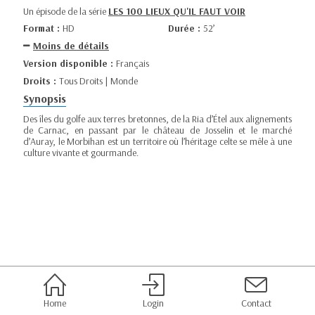
Un épisode de la série
LES 100 LIEUX QU'IL FAUT VOIR
Format :
HD
Durée :
52’
Moins de détails
Version disponible :
Français
Droits :
Tous Droits | Monde
Synopsis
Des îles du golfe aux terres bretonnes, de la Ria d’Étel aux alignements
de Carnac, en passant par le château de Josselin et le marché
d’Auray, le Morbihan est un territoire où l’héritage celte se mêle à une
culture vivante et gourmande.
Home
Login
Contact