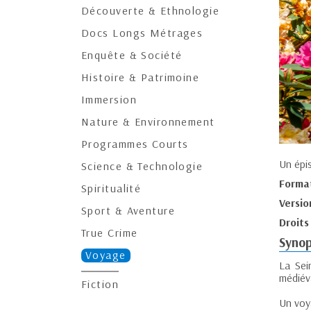
Découverte & Ethnologie
Docs Longs Métrages
Enquête & Société
Histoire & Patrimoine
Immersion
Nature & Environnement
Programmes Courts
Un épi
Science & Technologie
Forma
Spiritualité
Versio
Sport & Aventure
Droits
True Crime
Synop
Voyage
La Sei
médiév
Fiction
Un voy