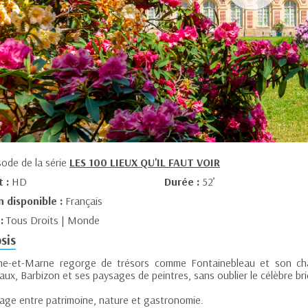
sode de la série
LES 100 LIEUX QU'IL FAUT VOIR
t :
HD
Durée :
52’
n disponible :
Français
 :
Tous Droits | Monde
sis
ne-et-Marne regorge de trésors comme Fontainebleau et son chât
aux, Barbizon et ses paysages de peintres, sans oublier le célèbre br
age entre patrimoine, nature et gastronomie.