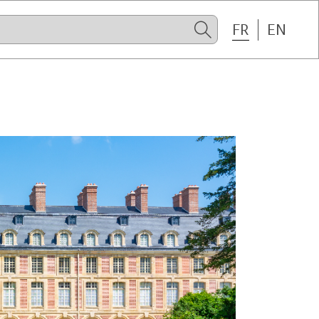
FR
EN