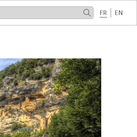
FR
EN