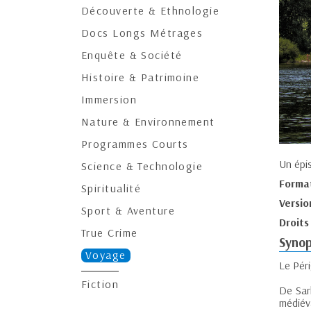
Découverte & Ethnologie
Docs Longs Métrages
Enquête & Société
Histoire & Patrimoine
Immersion
Nature & Environnement
Programmes Courts
Un épi
Science & Technologie
Forma
Spiritualité
Versio
Sport & Aventure
Droits
True Crime
Synop
Voyage
Le Péri
Fiction
De Sar
médiév