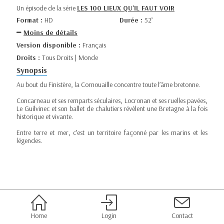
Un épisode de la série
LES 100 LIEUX QU'IL FAUT VOIR
Format :
HD
Durée :
52’
Moins de détails
Version disponible :
Français
Droits :
Tous Droits | Monde
Synopsis
Au bout du Finistère, la Cornouaille concentre toute l’âme bretonne.
Concarneau et ses remparts séculaires, Locronan et ses ruelles pavées,
Le Guilvinec et son ballet de chalutiers révèlent une Bretagne à la fois
historique et vivante.
Entre terre et mer, c’est un territoire façonné par les marins et les
légendes.
Home
Login
Contact