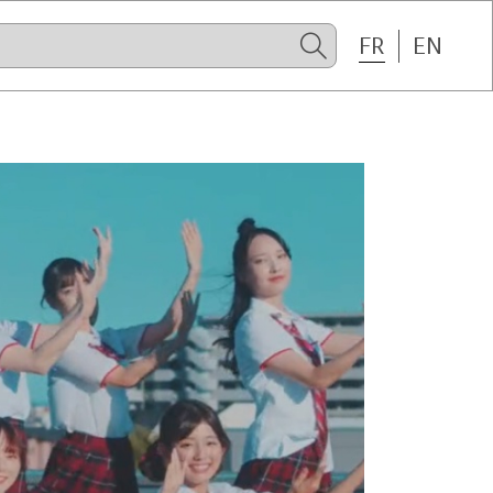
FR
EN