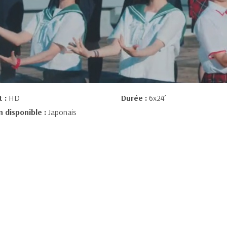
t :
HD
Durée :
6x24’
n disponible :
Japonais