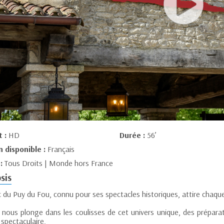
t :
HD
Durée :
56’
n disponible :
Français
 :
Tous Droits | Monde hors France
sis
 du Puy du Fou, connu pour ses spectacles historiques, attire chaque 
m nous plonge dans les coulisses de cet univers unique, des préparat
spectaculaire.