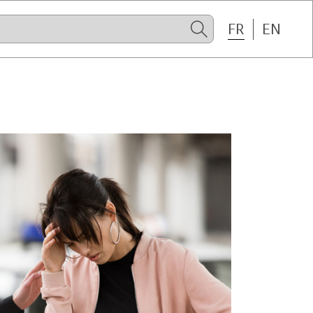
FR
EN