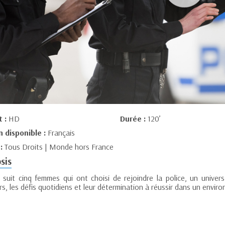
t :
HD
Durée :
120’
n disponible :
Français
 :
Tous Droits | Monde hors France
sis
m suit cinq femmes qui ont choisi de rejoindre la police, un univ
s, les défis quotidiens et leur détermination à réussir dans un environ