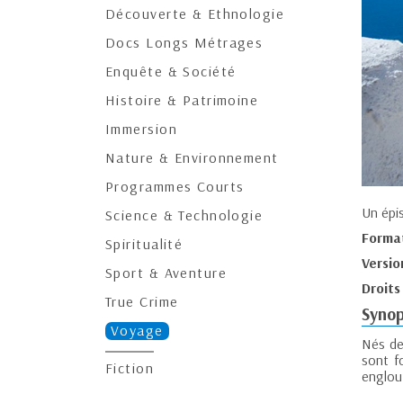
Découverte & Ethnologie
Docs Longs Métrages
Enquête & Société
Histoire & Patrimoine
Immersion
Nature & Environnement
Programmes Courts
Un épi
Science & Technologie
Forma
Spiritualité
Versio
Sport & Aventure
Droits
True Crime
Synop
Voyage
Nés de
sont f
Fiction
englou