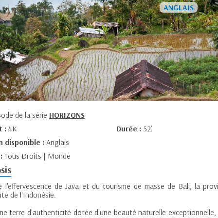
sode de la série
HORIZONS
t :
4K
Durée :
52’
n disponible :
Anglais
 :
Tous Droits | Monde
sis
e l'effervescence de Java et du tourisme de masse de Bali, la provi
nte de l'Indonésie.
ne terre d'authenticité dotée d'une beauté naturelle exceptionnelle, 