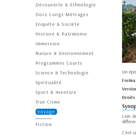
Découverte & Ethnologie
Docs Longs Métrages
Enquête & Société
Histoire & Patrimoine
Immersion
Nature & Environnement
Programmes Courts
Un épi
Science & Technologie
Forma
Spiritualité
Versio
Sport & Aventure
Droits
True Crime
Synop
Voyage
Loin d
différe
Fiction
C'est u