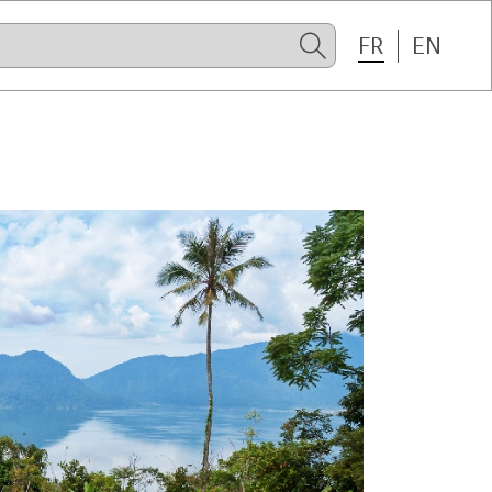
FR
EN