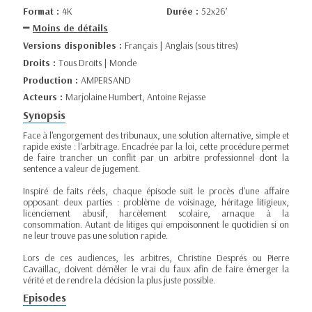
Format :
4K
Durée :
52x26’
Moins de détails
Versions disponibles :
Français | Anglais (sous titres)
Droits :
Tous Droits | Monde
Production :
AMPERSAND
Acteurs :
Marjolaine Humbert, Antoine Rejasse
Synopsis
Face à l'engorgement des tribunaux, une solution alternative, simple et
rapide existe : l'arbitrage. Encadrée par la loi, cette procédure permet
de faire trancher un conflit par un arbitre professionnel dont la
sentence a valeur de jugement.
Inspiré de faits réels, chaque épisode suit le procès d'une affaire
opposant deux parties : problème de voisinage, héritage litigieux,
licenciement abusif, harcèlement scolaire, arnaque à la
consommation. Autant de litiges qui empoisonnent le quotidien si on
ne leur trouve pas une solution rapide.
Lors de ces audiences, les arbitres, Christine Després ou Pierre
Cavaillac, doivent démêler le vrai du faux afin de faire émerger la
vérité et de rendre la décision la plus juste possible.
Episodes